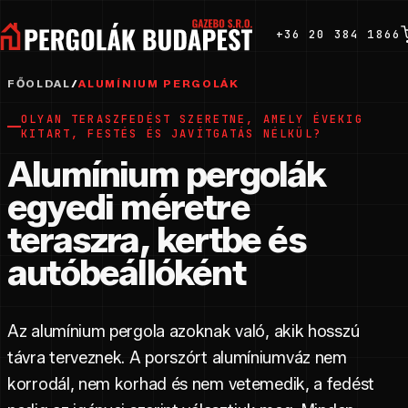
+36 20 384 1866
FŐOLDAL
/
ALUMÍNIUM PERGOLÁK
OLYAN TERASZFEDÉST SZERETNE, AMELY ÉVEKIG
KITART, FESTÉS ÉS JAVÍTGATÁS NÉLKÜL?
Alumínium pergolák
egyedi méretre
teraszra, kertbe és
autóbeállóként
Az alumínium pergola azoknak való, akik hosszú
távra terveznek. A porszórt alumíniumváz nem
korrodál, nem korhad és nem vetemedik, a fedést