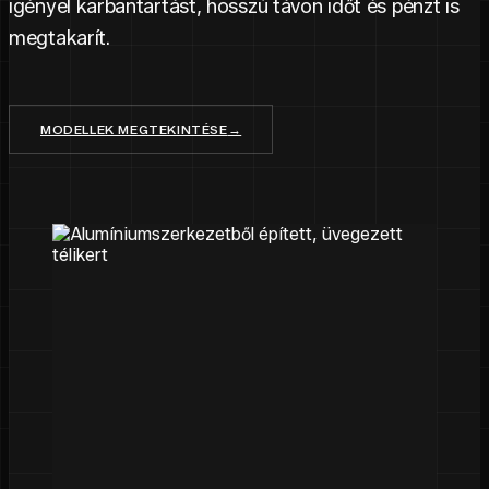
igényel karbantartást, hosszú távon időt és pénzt is
megtakarít.
MODELLEK MEGTEKINTÉSE
→