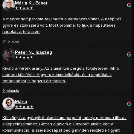
Mária K., Ecser
★★★★★
A megrendelt pergola felülmúlta a várakozásainkat. A beépítés
gyors és szakszerű volt. Most örömmel töltjük a napsütéses
napokat a teraszon.
7 hónapja
Peter N., Isaszeg
★★★★★
Kiváló ár-érték arány. Az alumínium pergola tökéletesen illik a
modern külsőhöz. A gyors kommunikációt és a segítőkész
tanácsadást is nagyra értékelem.
9 hónapja
Mária
★★★★★
Köszönjük a gyönyörű alumínium pergolát, amely pontosan illik az
elképzeléseinkhez. Bátran ajánlom a Gazebót: kiváló volt a
kommunikáció, a szerelőcsapat pedig minden részletre figyelt.