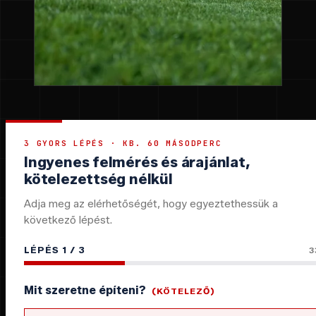
3 GYORS LÉPÉS · KB. 60 MÁSODPERC
Ingyenes felmérés és árajánlat,
kötelezettség nélkül
Adja meg az elérhetőségét, hogy egyeztethessük a
következő lépést.
LÉPÉS
1
/ 3
3
Mit szeretne építeni?
(KÖTELEZŐ)