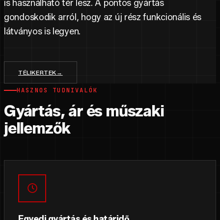
is használható tér lesz. A pontos gyártás
gondoskodik arról, hogy az új rész funkcionális és
látványos is legyen.
TÉLIKERTEK
→
HASZNOS TUDNIVALÓK
Gyártás, ár és műszaki
jellemzők
Egyedi gyártás és határidő