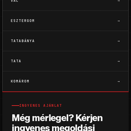
VÁC
→
ESZTERGOM
→
TATABÁNYA
→
TATA
→
KOMÁROM
→
INGYENES AJÁNLAT
Még mérlegel? Kérjen
ingyenes megoldási