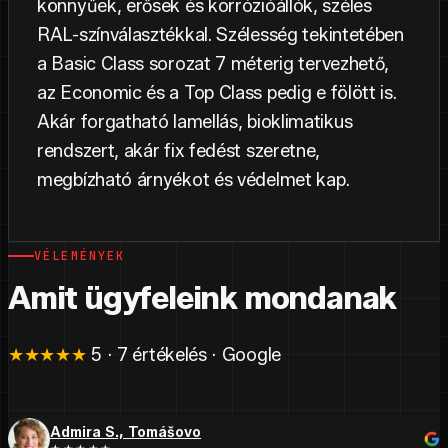
könnyűek, erősek és korrózióállók, széles
RAL-színválasztékkal. Szélesség tekintetében
a Basic Class sorozat 7 méterig tervezhető,
az Economic és a Top Class pedig e fölött is.
Akár forgatható lamellás, bioklimatikus
rendszert, akár fix fedést szeretne,
megbízható árnyékot és védelmet kap.
VÉLEMÉNYEK
Amit ügyfeleink mondanak
★★★★★
5 · 7 értékelés · Google
Admira S., Tomášovo