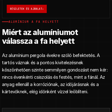
RÉSZLETEK ÉS AJÁNLAT
→
ALUMÍNIUM A FA HELYETT
Miért az alumíniumot
válassza a fa helyett
Az alumínium pergola évekre szóló befektetés. A
tartós váznak és a pontos kivitelezésnek
köszönhetően szinte semmilyen gondozást nem kér:
nincs évenkénti csiszolás és festés, mint a fánál. Az
anyag ellenáll a korróziónak, az időjárásnak és a
kártevőknek, elég időnként vízzel leöblíteni.