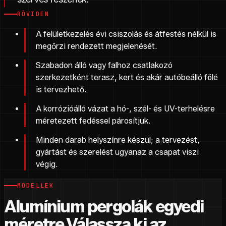
RÖVIDEN
A felületkezelés évi csiszolás és átfestés nélkül is
megőrzi rendezett megjelenését.
Szabadon álló vagy falhoz csatlakozó
szerkezetként terasz, kert és akár autóbeálló fölé
is tervezhető.
A korrózióálló vázat a hó-, szél- és UV-terhelésre
méretezett fedéssel párosítjuk.
Minden darab helyszínre készül; a tervezést,
gyártást és szerelést ugyanaz a csapat viszi
végig.
MODELLEK
Alumínium pergolák egyedi
méretre.
Válassza ki az