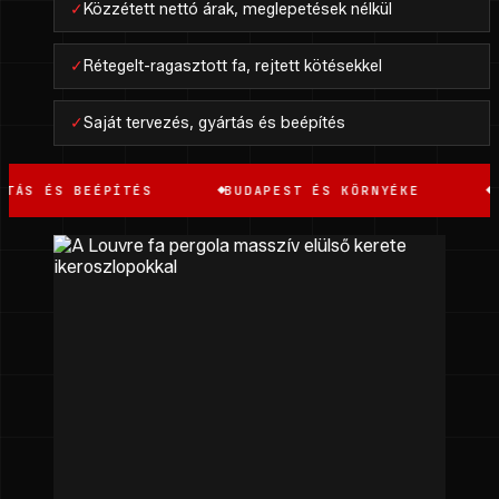
✓
Közzétett nettó árak, meglepetések nélkül
✓
Rétegelt-ragasztott fa, rejtett kötésekkel
✓
Saját tervezés, gyártás és beépítés
 ÉS BEÉPÍTÉS
BUDAPEST ÉS KÖRNYÉKE
FA P