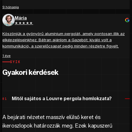
9 hónapja
Mária
★★★★★
Köszönjük a gyönyörű alumínium pergolát, amely pontosan illik az
elképzeléseinkhez. Bátran ajánlom a Gazebót: kiváló volt a
kommunikáció, a szerelőcsapat pedig minden részletre figyelt.
1 éve
GYIK
Gyakori kérdések
Mitől sajátos a Louvre pergola homlokzata?
01
A bejárati nézetet masszív elülső keret és
ikeroszlopok határozzák meg. Ezek kapuszerű