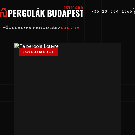
+36 20 384 1866
FŐOLDAL
/
FA PERGOLÁK
/
LOUVRE
EGYEDI MÉRET