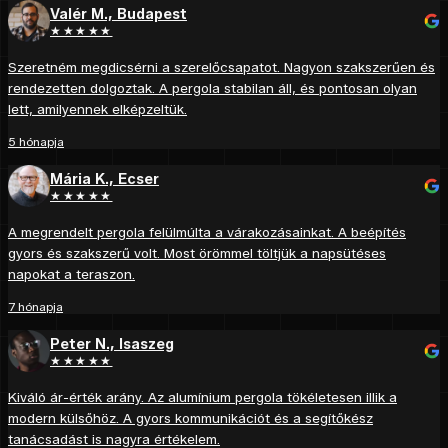
Valér M., Budapest
★★★★★
Szeretném megdicsérni a szerelőcsapatot. Nagyon szakszerűen és
rendezetten dolgoztak. A pergola stabilan áll, és pontosan olyan
lett, amilyennek elképzeltük.
5 hónapja
Mária K., Ecser
★★★★★
A megrendelt pergola felülmúlta a várakozásainkat. A beépítés
gyors és szakszerű volt. Most örömmel töltjük a napsütéses
napokat a teraszon.
7 hónapja
Peter N., Isaszeg
★★★★★
Kiváló ár-érték arány. Az alumínium pergola tökéletesen illik a
modern külsőhöz. A gyors kommunikációt és a segítőkész
tanácsadást is nagyra értékelem.