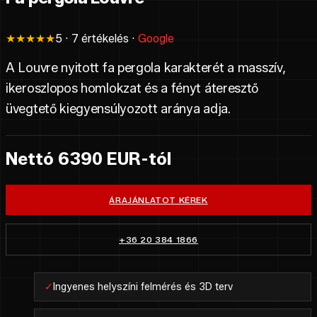
★★★★★
5 · 7 értékelés ·
Google
A Louvre nyitott fa pergola karakterét a masszív,
ikeroszlopos homlokzat és a fényt áteresztő
üvegtető kiegyensúlyozott aránya adja.
Nettó 6390 EUR-tól
ÁRAJÁNLATOT KÉREK
+36 20 384 1866
✓
Ingyenes helyszíni felmérés és 3D terv