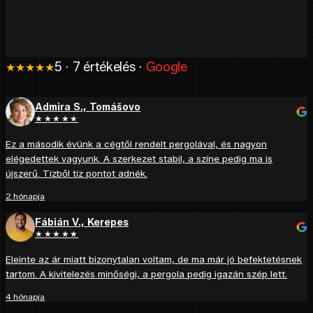
5 · 7 értékelés ·
Google
★★★★★
Admira S., Tomášovo
★★★★★
Ez a második évünk a cégtől rendelt pergolával, és nagyon
elégedettek vagyunk. A szerkezet stabil, a színe pedig ma is
újszerű. Tízből tíz pontot adnék.
2 hónapja
Fábián V., Kerepes
★★★★★
Eleinte az ár miatt bizonytalan voltam, de ma már jó befektetésnek
tartom. A kivitelezés minőségi, a pergola pedig igazán szép lett.
4 hónapja