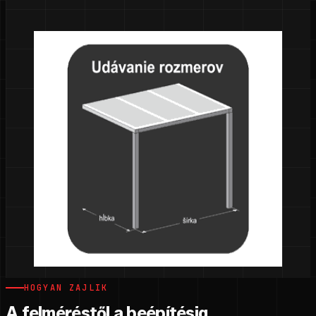
HOGYAN ZAJLIK
A felméréstől a beépítésig